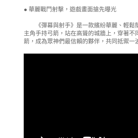
●
華麗戰鬥射擊，遊戲畫面搶先曝光
《彈幕與射手》是一款繽紛華麗、輕鬆簡
主角手持弓箭，站在高聳的城牆上，穿著不
箭，成為眾神們最信賴的夥伴，共同抵禦一