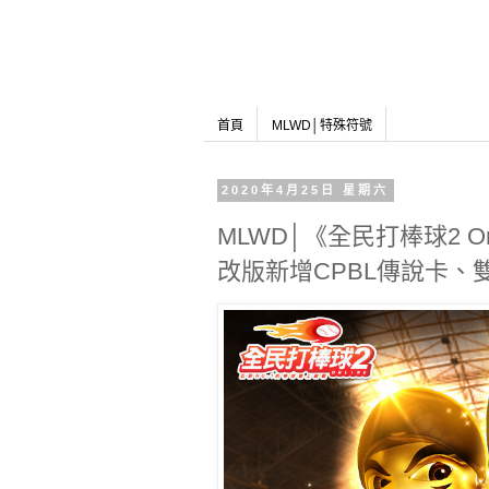
首頁
MLWD│特殊符號
2020年4月25日 星期六
MLWD│《全民打棒球2 
改版新增CPBL傳說卡、雙