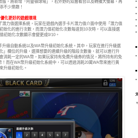
」全新改版，將新增「阿靈頓球場」，右外野的双層看台以及轉播大螢幕，再
添不少樂趣！
 優化更好的遊戲環境
版調整了潛力值選擇系統，玩家在遊戲內選手卡片潛力值介面中使用「潛力值
初始化的進行次數，而潛力值初始化次數每達到10次時，可以直接選
值初始化次數顯示會變更成0/10。
化了選手升級自動系統以及WA幣升級初始化系統。其中，玩家在進行升級選
化」欄位的升級，選擇想要的連續升級的階段次數後，就可以進行升
會消耗一定的WA幣，如果玩家持有免費升級券的情況，將所持有的免
幣！而在WA幣升級初始化系統中，可以透過消耗20萬WA幣來進行黃
來升級初始化。