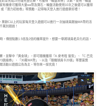
配對並完成15分鐘完整比賽，可獲得「輪盤票券」次數，使用「輪盤
家有機會可獲得大量wa幣及寶石，輪盤活動使用10次之後還可以獲得
」或「潛力初始卷」等獎勵，記得每天登入進行遊戲拿好禮！
，業餘C以上的玩家每天登入遊戲可以進行一次抽球員跟抽WA幣的活
千萬別錯過！
時，傳授點數1.5倍及2倍的機率提升，想要一舉將球員老兵化的話，
，並擊中「黃金球」，即可隨機獲得「A.麥考程 髮型」、「C.巴克
V3跳級券」、「30萬WA幣」、以及「隨機球員卡20張」等豐富獎
關活動以遊戲公告為主，等你來一探究竟！