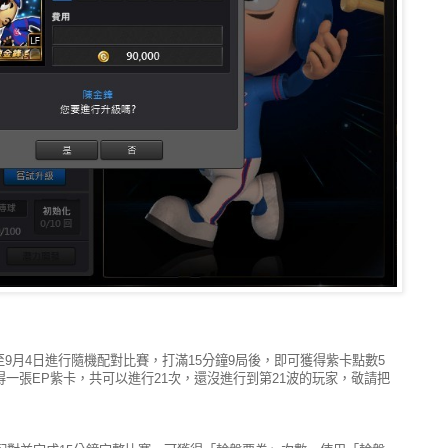
9月4日進行隨機配對比賽，打滿15分鐘9局後，即可獲得紫卡點數5
得一張EP紫卡，共可以進行21次，還沒進行到第21波的玩家，敬請把