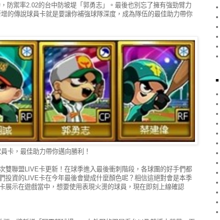
功，防禦率2.02的台中防坡堤「郭勇志」。最後也別忘了擁有強勁臂力
，新增的傳說球員卡就是要讓你補強球隊深度，成為隊伍的最佳助力帶你
傳說球員卡，最佳助力帶你邁向勝利！
次雙聯盟LIVE卡更新！在球季進入最後衝刺階段，各球團的好手們都
們投資的LIVE卡在今年最後會變成什麼顏色呢？相信這絕對會是本季
卡展示在遊戲當中，想要使用表現火燙的球員，現在即刻上線確認