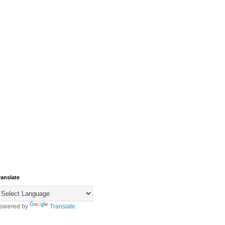
ranslate
owered by
Translate