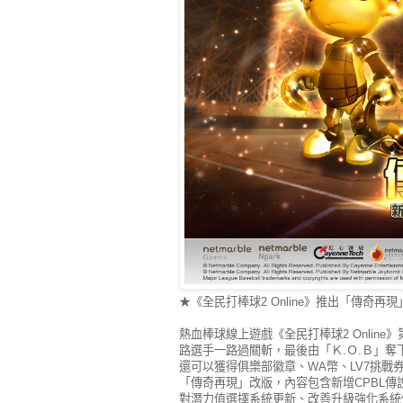
★《全民打棒球2 Online》推出「傳奇再
熱血棒球線上遊戲《全民打棒球2 Onlin
路選手一路過關斬，最後由「Ｋ.Ｏ.Ｂ」
還可以獲得俱樂部徽章、WA幣、LV7挑戰券
「傳奇再現」改版，內容包含新增CPBL傳
對潛力值選擇系統更新、改善升級強化系統