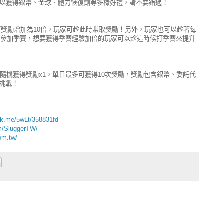
可以獲得銀幣、金球、體力恢復劑等多樣好禮，請不要錯過！
9全壘打獎勵增加為10倍，玩家可趁此時賺取獎勵！另外，玩家也可以趁著每
送的活動參加季賽，想要獲得季賽經驗加倍的玩家可以趁這時候打季賽來提升
可隨機獲得獎勵x1，單日最多可獲得10次獎勵，獎勵包含銀幣、委託代
挑戰！
ink.me/5wLt/358831fd
om/SluggerTW/
om.tw/