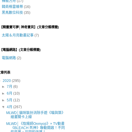
辣椒方舟
(17)
韓商格雷維蒂
(16)
黑馬數位科技
(35)
■【精靈寶可夢│神奇寶貝】(文章分類標籤)
太陽＆月亮動畫記事
(7)
■【電腦網路】(文章分類標籤)
電腦網路
(2)
文章列表
▼
2020
(295)
►
7月
(6)
►
6月
(10)
►
5月
(12)
▼
4月
(267)
MLWD│貓咪裝扮消除手遊《喵與築》
繪畫關卡上線
MLWD│《陰陽師Onmyoji》× TV動畫
《BLEACH 死神》聯動開啟！不同