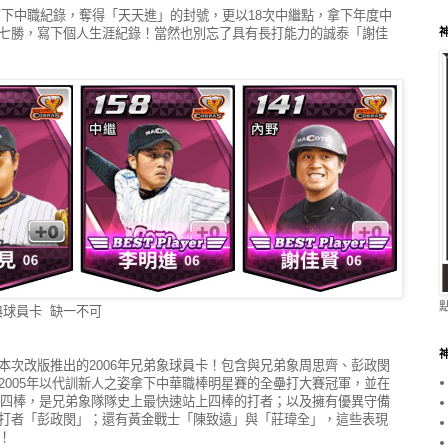
賽寫下中職紀錄，奪得「天天進」的封號，更以18次中繼點，拿下年度中
七勝，寫下個人生涯紀錄！當然也別忘了具有長打能力的誠泰「謝佳
神
經典球員卡 缺一不可
本次改版推出的2006年兄弟象球員卡！包含與兄弟象周思齊、彭政閔
2005年以代訓新人之姿拿下中華職棒明星賽的全壘打大賽冠軍，並在
上第四棒，是兄弟象隊隊史上最快速站上四棒的打者；以及擁有優異守備
打者「彭政閔」；還有黃金戰士「陳致遠」與「莊瑋全」，這些表現
！