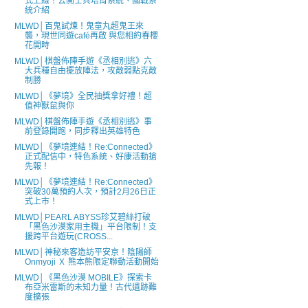
式上線！公開士兵培育系統、國戰系
統介紹
MLWD│百鬼試煉！鬼童丸超鬼王來
襲，現世同遊café再啟 與您相約春櫻
花開時
MLWD│棋盤佈陣手遊《丞相別逃》六
大兵種自由擺放陣法，攻敵弱點克敵
制勝
MLWD│《夢境》全民抽獎拿好禮！超
值神獸鼠與你
MLWD│棋盤佈陣手遊《丞相別逃》事
前登錄開跑，同步釋出英雄特色
MLWD│《夢境連結！Re:Connected》
正式配信中，特色系統、好康活動搶
先報！
MLWD│《夢境連結！Re:Connected》
突破30萬預約人次，預計2月26日正
式上市！
MLWD│PEARL ABYSS珍艾碧絲打破
「黑色沙漠家用主機」平台限制！支
援跨平台遊玩(CROSS...
MLWD│神秘來客造訪平安京！陰陽師
Onmyoji Ｘ 熊本熊限定聯動活動開始
MLWD│《黑色沙漠 MOBILE》探索卡
布亞米雷斯的未知力量！古代遺跡難
度擴張