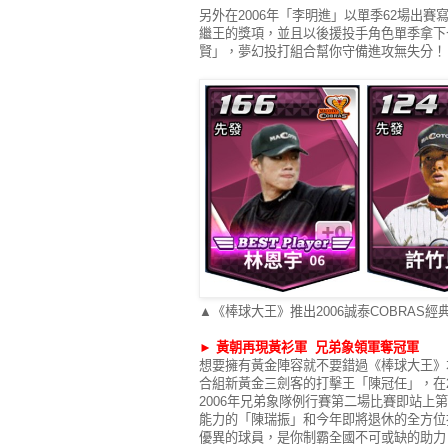
另外在2006年「李明進」以單季62場出
繼王的獎項，並且以後援投手角色單季拿下
賢」，夢幻投打組合幫你守備進攻無失分！
▲《棒球大王》推出2006誠泰COBRAS
►
黃朝再現黃衫軍 兄弟象領軍奪冠軍
想要擁有黃金陣容就不要錯過《棒球大王》
合組新黃金三劍客的打擊王「陳冠任」，在
2006年兄弟象隊例行賽第二場比賽即站
能力的「陳瑞振」和今年即將退休的全方位
優異的球員，是你制霸全國不可或缺的助力