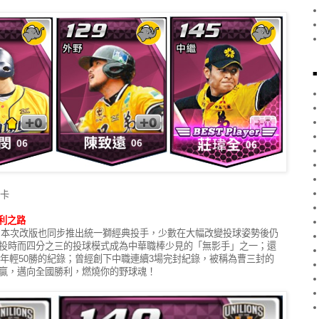
員卡
利之路
王》本次改版也同步推出統一獅經典投手，少數在大幅改變投球姿勢後仍
投時而四分之三的投球模式成為中華職棒少見的「無影手」之一；還
最年輕50勝的紀錄；曾經創下中職連續3場完封紀錄，被稱為曹三封的
贏，邁向全國勝利，燃燒你的野球魂！