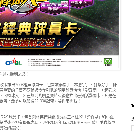
帶你邁向勝利之路！
改版推出2006經典球員卡，包含誠泰投手「林恩宇」、打擊好手「陳
最重要的千萬不要錯過今年引退的明星球員恰恰「彭政閔」，超強火
，《棒球大王》在熱鬧的明星賽結束後也推出暑期活動關卡，凡是在
幣，最多可以獲得22,000銀幣，等你來挑戰！
T
OBRAS球員卡，包含與林英傑共組成誠泰三本柱的「許竹見」和小雞
手後不但有優異表現，更在2006年時以209次三振打破中華職棒單
獎項的贏家！