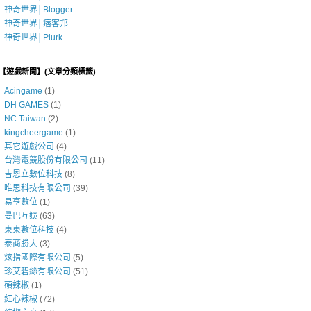
神奇世界│Blogger
神奇世界│痞客邦
神奇世界│Plurk
■【遊戲新聞】(文章分類標籤)
Acingame
(1)
DH GAMES
(1)
NC Taiwan
(2)
kingcheergame
(1)
其它遊戲公司
(4)
台灣電競股份有限公司
(11)
吉恩立數位科技
(8)
唯思科技有限公司
(39)
易亨數位
(1)
曼巴互娛
(63)
東東數位科技
(4)
泰商勝大
(3)
炫指國際有限公司
(5)
珍艾碧絲有限公司
(51)
碩辣椒
(1)
紅心辣椒
(72)