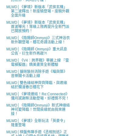
的世界，共同的守護！
MLWD│《夢境》新版本「武侯玄機」
第二波釋出！新座騎登場，座騎外觀
全面升級
MLWD│《夢境》新版本「武侯玄機」
首波曝光！等級上限再提升全新門派
已開放預約！
MLWD│《陰陽師Onmyoji》三式神浴衣
新外觀登場，櫻花奇譚活動上線！
MLWD│《陰陽師 Onmyoji》重大訊息
公告，衍生新作再啟?!
MLWD│《V4：跨界戰》華麗上線 『雷
電模擬器』精美畫質全新體驗
MLWD│貓咪裝扮消除手遊《喵與築》
音樂關卡活動上線
MLWD│雙色緣結神齊齊降臨，與君緣
結於爛漫春日櫻花下
MLWD│《夢境連結！Re:Connected》
彌月感謝祭活動登場，好禮獎不完！
MLWD│《陰陽師Onmyoji》新式神緣結
神可愛降臨！世間良緣就由我來連
接！
MLWD│《夢境》全新玩法「英豪令」
隆重登場
MLWD│棋盤佈陣手遊《丞相別逃》正