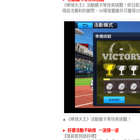
《棒球大王》活動關卡等你來挑戰！即日起
得該次勝利的銀幣，10場皆獲勝共可獲得2
▲《棒球大王》活動關卡等你來挑戰！
►
好康活動不缺席 一波接一波
【球員簽到送好禮】