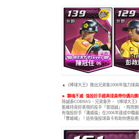
▲《棒球大王》推出兄弟象2006年強力球
►
獅魂不滅 強投好手經典球員帶你邁向勝
除誠泰COBRAS、兄弟象外，《棒球大
能維持良好表現的投手「曾翊誠」，時而側
有強投好手「潘威倫」在2006年達成中職
「曹峻崵」！這些強投球員卡有助你連投連