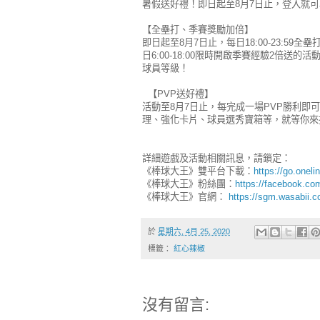
暑假送好禮！即日起至8月7日止，登入就
【全壘打、季賽獎勵加倍】
即日起至8月7日止，每日18:00-23:5
日6:00-18:00限時開啟季賽經驗2倍
球員等級！
【PVP送好禮】
活動至8月7日止，每完成一場PVP勝利即
理、強化卡片、球員選秀寶箱等，就等你來
詳細遊戲及活動相關訊息，請鎖定：
《棒球大王》雙平台下載：
https://go.onel
《棒球大王》粉絲團：
https://facebook.c
《棒球大王》官網：
https://sgm.wasabii.c
於
星期六, 4月 25, 2020
標籤：
紅心辣椒
沒有留言: