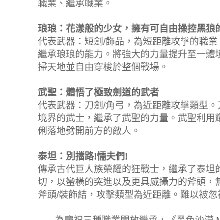
職業、繼承職業。
琅琅：花漾般的少女，擁有可自由操控黑狼
代表武器：短劍/飾品，為短距離攻擊的職
繼承琅琅的能力。將強大的力量提升至一體
掃天地並自由穿梭於整個戰場。
武聖：體悟了極致劍道的武者
代表武器：刀劍/角弓，為近距離攻擊類型
境界的武士，繼承了武聖的力量。武聖利用
俐落地劈開前方的敵人。
泰坦：別擋路!懦夫們!
傳承古代巨人族榮耀的狂戰士，繼承了泰坦
切，以蠻橫的突進以及更具威攝力的斧頭，
斧頭/裝飾結，攻擊類型為近距離。難以被忽