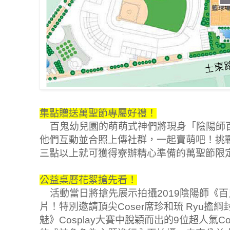
集點贈送萬聖節專屬好禮！
百鬼幼兒園的萌萌式神們將現身「陰陽師
他們互動並合照上傳社群，一起賣萌吧！挑
三點以上就可獲得寮辦精心準備的萬聖節限
公益桌曆花絮搶先看！
活動當日將搶先展示拍攝2019陰陽師《
片！特別邀請頂尖Coser席珍和琉 Ryu
魅》Cosplay大賽中脫穎而出的9位超人氣C