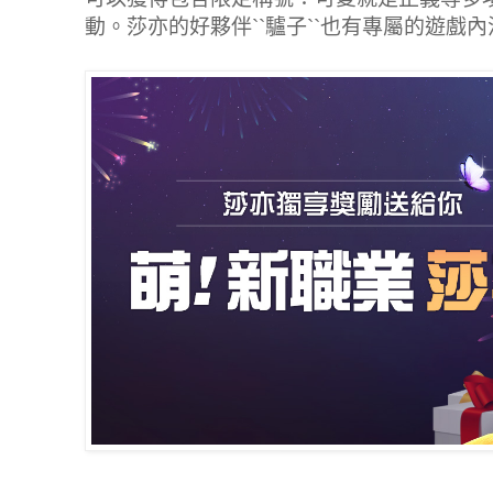
動。莎亦的好夥伴``驢子``也有專屬的遊戲