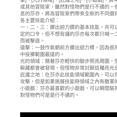
擊]、[光的領域]、[庇護之地]、[小遊戲]，
或其他冒險家，雖然對怪物們是行不通的，
息的莎亦，將為冒險家們帶來全新的不同選
各主要技能介紹：
一、二、三：擲出迴力鏢的基本技能，共可
定的口令，但不想背誦的莎亦每次都只喊一
而被擊退。
遠擊：一鼓作氣朝前方擲出迴力標，因為很
中投擲範圍最遠的。
光的領域：隨著莎亦輕快的腳步照亮周圍，
躲藏都會被發現，但怪物非常討厭這種亮光
庇護之地：在莎亦此技能領域範圍內，可以
攻擊，但是如果施展技能時領域之內有敵軍
小遊戲：莎亦最喜歡的小遊戲，可以瞬間裝
對怪物們可是是行不通的。