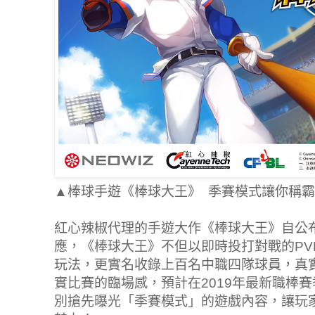
▲棒球手遊《棒球大王》 季賽模式讓你稱
紅心辣椒代理的手遊大作《棒球大王》自公
應，《棒球大王》不但以即時投打對戰的PV
玩法，更實名收錄上百名中職四隊球員，真
實比賽的臨場感，預計在2019年最新職棒賽季
別搶先曝光「季賽模式」的遊戲內容，讓玩