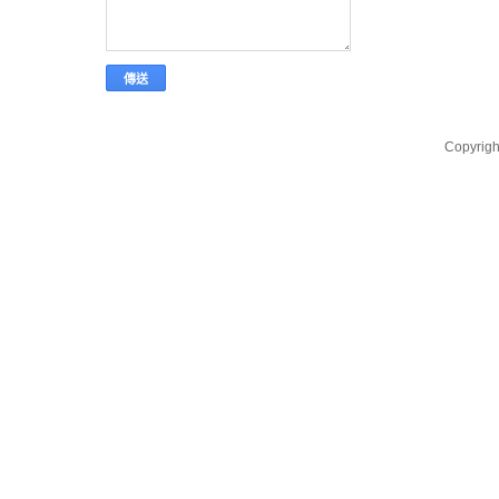
Copyri