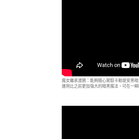
魔女繼承渡鴉：能夠隨心駕馭卡勒堤安黑暗
運用比之前更加強大的暗黑魔法，可在一瞬