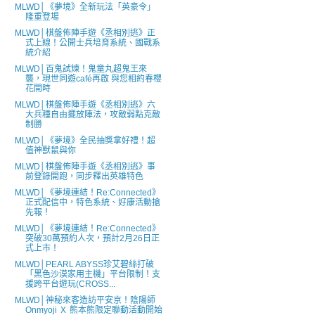
MLWD│《夢境》全新玩法「英豪令」
隆重登場
MLWD│棋盤佈陣手遊《丞相別逃》正
式上線！公開士兵培育系統、國戰系
統介紹
MLWD│百鬼試煉！鬼童丸超鬼王來
襲，現世同遊café再啟 與您相約春櫻
花開時
MLWD│棋盤佈陣手遊《丞相別逃》六
大兵種自由擺放陣法，攻敵弱點克敵
制勝
MLWD│《夢境》全民抽獎拿好禮！超
值神獸鼠與你
MLWD│棋盤佈陣手遊《丞相別逃》事
前登錄開跑，同步釋出英雄特色
MLWD│《夢境連結！Re:Connected》
正式配信中，特色系統、好康活動搶
先報！
MLWD│《夢境連結！Re:Connected》
突破30萬預約人次，預計2月26日正
式上市！
MLWD│PEARL ABYSS珍艾碧絲打破
「黑色沙漠家用主機」平台限制！支
援跨平台遊玩(CROSS...
MLWD│神秘來客造訪平安京！陰陽師
Onmyoji Ｘ 熊本熊限定聯動活動開始