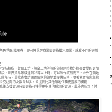
角色覺醒/繼承券，即可將覺醒職業變更為繼承職業，感受不同的遊戲
吧！
包含指揮所、貿易工坊、煉金工坊等等的部份建築物外觀都會變的更加
階段，世界貿易等級達到25等以上時，可以製作貿易馬車。此外在領地
8階段時，莫拉克會訪問冒險家的領地並提供任務，隨著依冒險家主線
拉克訪問的次數會越多，並提供比其他領地任務更豐厚的獎勵！
務後支援資源時變更為可獲得更多其他種類的資源，此外也新增了討