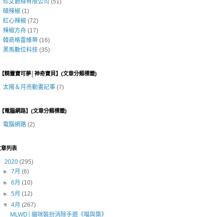
珍艾碧絲有限公司
(51)
碩辣椒
(1)
紅心辣椒
(72)
辣椒方舟
(17)
韓商格雷維蒂
(16)
黑馬數位科技
(35)
■【精靈寶可夢│神奇寶貝】(文章分類標籤)
太陽＆月亮動畫記事
(7)
■【電腦網路】(文章分類標籤)
電腦網路
(2)
文章列表
▼
2020
(295)
►
7月
(6)
►
6月
(10)
►
5月
(12)
▼
4月
(267)
MLWD│貓咪裝扮消除手遊《喵與築》