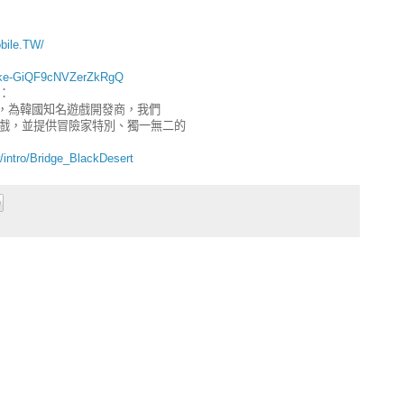
bile.TW/
Qke-GiQF9cNVZerZkRgQ
）：
年9月，為韓國知名遊戲開發商，我們
戲，並提供冒險家特別、獨一無二的
/intro/Bridge_BlackDesert