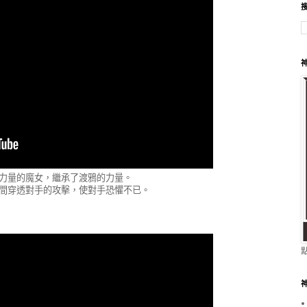
神
力量的魔女，繼承了渡鴉的力量。
間穿透對手的攻擊，使對手恐懼不已。