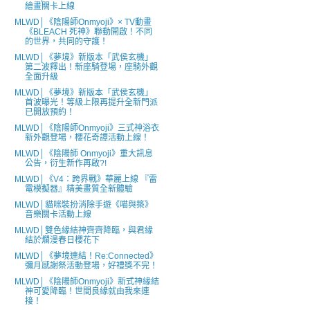
繪畫關卡上線
MLWD│《陰陽師Onmyoji》× TV動畫
《BLEACH 死神》聯動開啟！不同
的世界，共同的守護！
MLWD│《夢境》新版本「武侯玄機」
第二波釋出！新座騎登場，座騎外觀
全面升級
MLWD│《夢境》新版本「武侯玄機」
首波曝光！等級上限再提升全新門派
已開放預約！
MLWD│《陰陽師Onmyoji》三式神浴衣
新外觀登場，櫻花奇譚活動上線！
MLWD│《陰陽師 Onmyoji》重大訊息
公告，衍生新作再啟?!
MLWD│《V4：跨界戰》華麗上線 『雷
電模擬器』精美畫質全新體驗
MLWD│貓咪裝扮消除手遊《喵與築》
音樂關卡活動上線
MLWD│雙色緣結神齊齊降臨，與君緣
結於爛漫春日櫻花下
MLWD│《夢境連結！Re:Connected》
彌月感謝祭活動登場，好禮獎不完！
MLWD│《陰陽師Onmyoji》新式神緣結
神可愛降臨！世間良緣就由我來連
接！