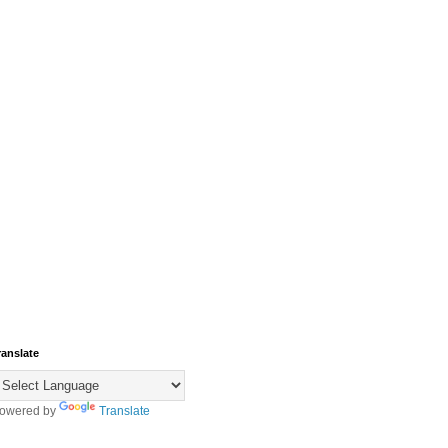
ranslate
owered by
Translate