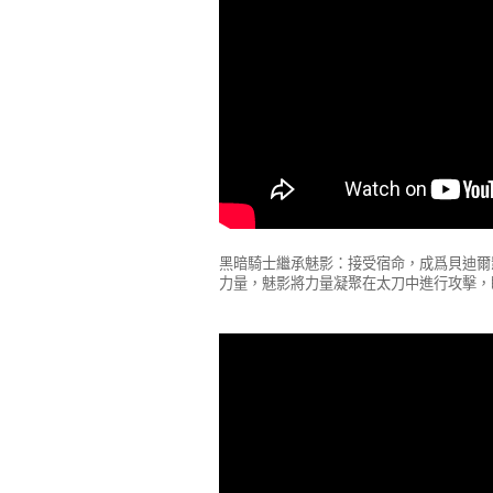
黑暗騎士繼承魅影：接受宿命，成爲貝迪爾
力量，魅影將力量凝聚在太刀中進行攻擊，