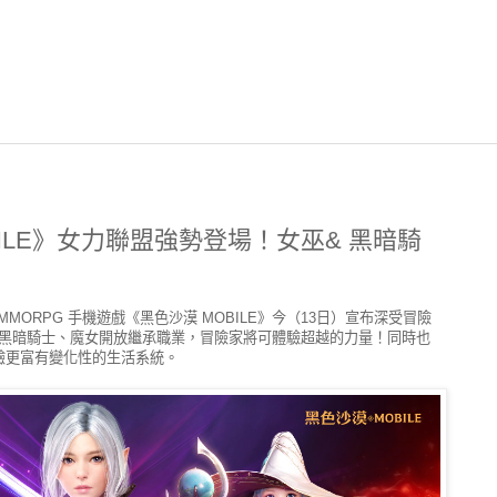
BILE》女力聯盟強勢登場！女巫& 黑暗騎
下 MMORPG 手機遊戲《黑色沙漠 MOBILE》今（13日）宣布深受冒險
黑暗騎士、魔女開放繼承職業，冒險家將可體驗超越的力量！同時也
驗更富有變化性的生活系統。