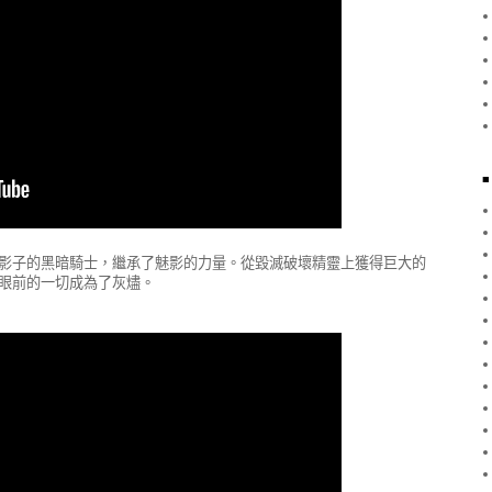
影子的黑暗騎士，繼承了魅影的力量。從毀滅破壞精靈上獲得巨大的
眼前的一切成為了灰燼。