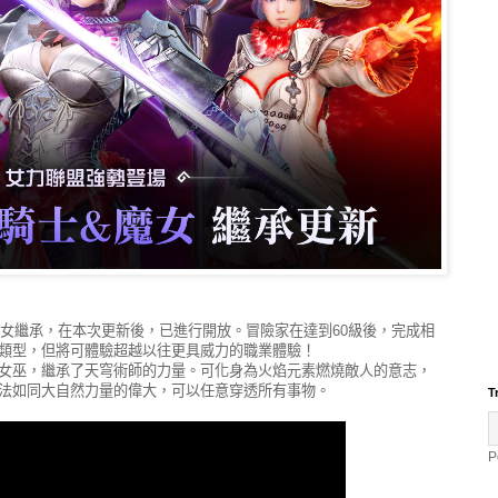
繼承，在本次更新後，已進行開放。冒險家在達到60級後，完成相
類型，但將可體驗超越以往更具威力的職業體驗！
女巫，繼承了天穹術師的力量。可化身為火焰元素燃燒敵人的意志，
法如同大自然力量的偉大，可以任意穿透所有事物。
T
P