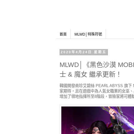
首頁
MLWD│特殊符號
2020年4月24日 星期五
MLWD│《黑色沙漠 MO
士 & 魔女 繼承更新！
韓國開發商珍艾碧絲 PEARL ABYSS 旗
家期待，且在遊戲中為人氣女職業的女巫、
增加了領地指揮所至8階段，冒險家將可體