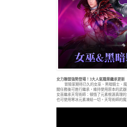
女力聯盟強勢登場！3大人氣職業繼承更新
冒險家期待已久的女巫、黑暗騎士、魔女
關任務後可進行繼承，維持使用原本的武器
女巫繼承天穹術師：頓悟了元素根源真理的
也可使用寒冰元素凍結一切。天穹術師的魔