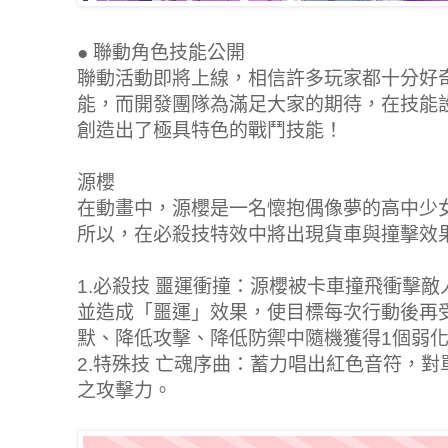
●
聯動角色技能公開
聯動活動即將上線，相信許多玩家都十分好
能，而開發團隊為滿足大家的期待，在技能
創造出了極具特色的戰鬥技能！
源櫻
在動畫中，源櫻是一名懷抱偶像夢的高中少
所以，在必殺技特效中將出現貨車與撞擊效
1.必殺技 噩運衝撞：源櫻被卡車撞飛衝擊
並造成「噩運」效果，使目標每次行動後再
默、降低攻擊、降低防禦中隨機獲得1個弱化
2.特殊技 亡魂序曲：蓄力唱出紅色音符，
之攻擊力。