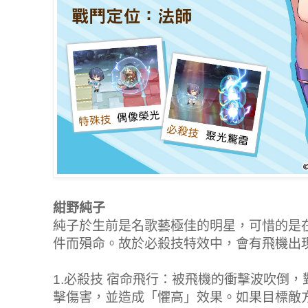
紺野純子
純子於生前是名歌藝極佳的明星，可惜的是
件而殞命。故於必殺技特效中，會有飛機
1.必殺技 宿命飛行：被飛機的衝擊波吹倒
擊傷害，並造成「懼高」效果。如果目標敵方