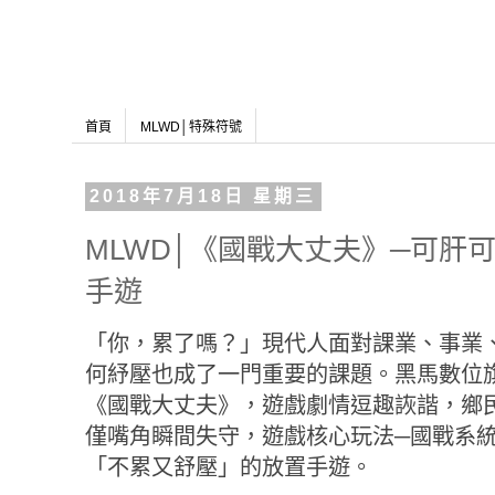
首頁
MLWD│特殊符號
2018年7月18日 星期三
MLWD│《國戰大丈夫》─可肝
手遊
「你，累了嗎？」現代人面對課業、事業
何紓壓也成了一門重要的課題。黑馬數位
《國戰大丈夫》，遊戲劇情逗趣詼諧，鄉
僅嘴角瞬間失守，遊戲核心玩法─國戰系
「不累又舒壓」的放置手遊。